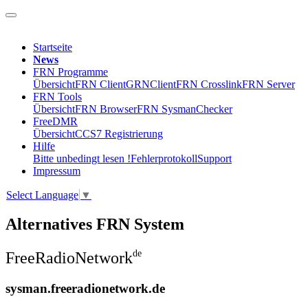
Startseite
News
FRN Programme
Übersicht
FRN Client
GRNClient
FRN Crosslink
FRN Server
FRN Tools
Übersicht
FRN Browser
FRN SysmanChecker
FreeDMR
Übersicht
CCS7 Registrierung
Hilfe
Bitte unbedingt lesen !
Fehlerprotokoll
Support
Impressum
Select Language
▼
Alternatives FRN System
de
Free
Radio
Network
sysman
.freeradionetwork
.
de