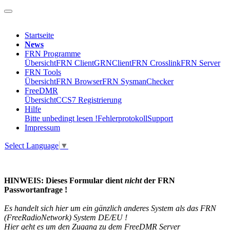
Startseite
News
FRN Programme
Übersicht
FRN Client
GRNClient
FRN Crosslink
FRN Server
FRN Tools
Übersicht
FRN Browser
FRN SysmanChecker
FreeDMR
Übersicht
CCS7 Registrierung
Hilfe
Bitte unbedingt lesen !
Fehlerprotokoll
Support
Impressum
Select Language
▼
HINWEIS: Dieses Formular dient
nicht
der FRN
Passwortanfrage !
Es handelt sich hier um ein gänzlich anderes System als das FRN
(FreeRadioNetwork) System DE/EU !
Hier geht es um den Zugang zu dem FreeDMR Server