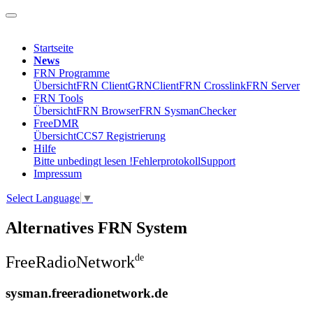
Startseite
News
FRN Programme
Übersicht
FRN Client
GRNClient
FRN Crosslink
FRN Server
FRN Tools
Übersicht
FRN Browser
FRN SysmanChecker
FreeDMR
Übersicht
CCS7 Registrierung
Hilfe
Bitte unbedingt lesen !
Fehlerprotokoll
Support
Impressum
Select Language
▼
Alternatives FRN System
de
Free
Radio
Network
sysman
.freeradionetwork
.
de