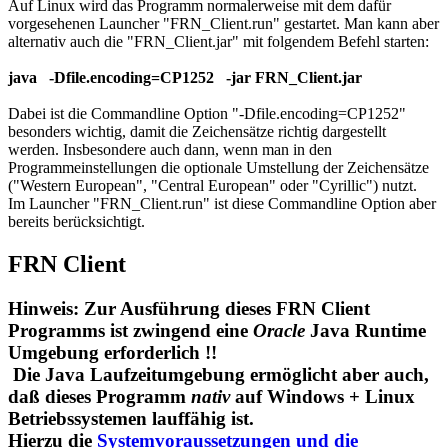
Auf Linux wird das Programm normalerweise mit dem dafür
vorgesehenen Launcher "FRN_Client.run" gestartet. Man kann aber
alternativ auch die "FRN_Client.jar" mit folgendem Befehl starten:
java -Dfile.encoding=CP1252 -jar FRN_Client.jar
Dabei ist die Commandline Option
"-Dfile.encoding=CP1252"
besonders wichtig, damit die Zeichensätze richtig dargestellt
werden. Insbesondere auch dann, wenn man in den
Programmeinstellungen die optionale Umstellung der Zeichensätze
(
"Western European", "Central European"
oder
"Cyrillic"
) nutzt.
Im Launcher
"FRN_Client.run"
ist diese Commandline Option aber
bereits berücksichtigt.
FRN Client
Hinweis: Zur Ausführung dieses FRN Client
Programms ist zwingend eine
Oracle
Java Runtime
Umgebung
erforderlich !!
Die Java Laufzeitumgebung ermöglicht aber auch,
daß dieses Programm
nativ
auf Windows + Linux
Betriebssystemen lauffähig ist.
Hierzu die
Systemvoraussetzungen und die