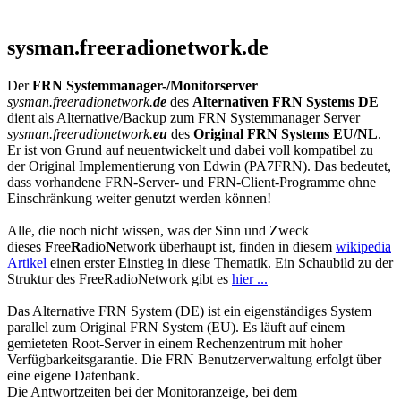
sysman
.freeradionetwork
.de
Der
FRN Systemmanager-/Monitorserver
sysman.freeradionetwork.
de
des
Alternativen FRN Systems DE
dient als Alternative/Backup zum FRN Systemmanager Server
sysman.freeradionetwork.
eu
des
Original FRN Systems EU/NL
.
Er ist von Grund auf neuentwickelt und dabei voll kompatibel zu
der Original Implementierung von Edwin (PA7FRN). Das bedeutet,
dass vorhandene FRN-Server- und FRN-Client-Programme ohne
Einschränkung weiter genutzt werden können!
Alle, die noch nicht wissen, was der Sinn und Zweck
dieses
F
ree
R
adio
N
etwork überhaupt ist, finden in diesem
wikipedia
Artikel
einen erster Einstieg in diese Thematik. Ein Schaubild zu der
Struktur des FreeRadioNetwork gibt es
hier ...
Das Alternative FRN System (DE) ist ein eigenständiges System
parallel zum Original FRN System (EU). Es läuft auf einem
gemieteten Root-Server in einem Rechenzentrum mit hoher
Verfügbarkeitsgarantie. Die FRN Benutzerverwaltung erfolgt über
eine eigene Datenbank.
Die Antwortzeiten bei der Monitoranzeige, bei dem