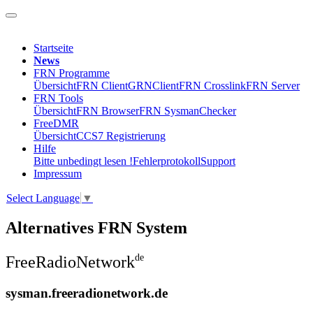
Startseite
News
FRN Programme
Übersicht
FRN Client
GRNClient
FRN Crosslink
FRN Server
FRN Tools
Übersicht
FRN Browser
FRN SysmanChecker
FreeDMR
Übersicht
CCS7 Registrierung
Hilfe
Bitte unbedingt lesen !
Fehlerprotokoll
Support
Impressum
Select Language
▼
Alternatives FRN System
de
Free
Radio
Network
sysman
.freeradionetwork
.
de